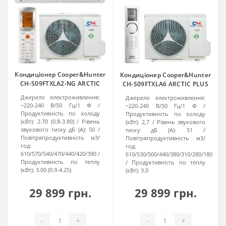
Кондиціонер Cooper&Hunter
Кондиціонер Cooper&Hunter
CH-S09FTXLA2-NG ARCTIC
CH-S09FTXLA6 ARCTIC PLUS
Джерело електроживлення:
Джерело електроживлення:
~220-240 В/50 Гц/1 Ф
~220-240 В/50 Гц/1 Ф
Продуктивність по холоду
Продуктивність по холоду
(кВт):
2.70 (0.8-3.80)
Рівень
(кВт):
2,7
Рівень звукового
звукового тиску дБ (A):
50
тиску дБ (A):
51
Повітряпродуктивність м3/
Повітряпродуктивність м3/
год:
год:
610/570/540/470/440/420/390
610/530/500/440/380/310/280/180
Продуктивність по теплу
Продуктивність по теплу
(кВт):
3.00 (0.9-4.25)
(кВт):
3.0
29 899 грн.
29 899 грн.
-
+
-
+