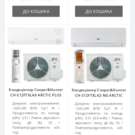
ДО КОШИКА
ДО КОШИКА
Кондиціонер Cooper&Hunter
Кондиціонер Cooper&Hunter
CH-S12FTXLA6 ARCTIC PLUS
CH-S12FTXLA2-NG ARCTIC
Джерело електроживлення:
Джерело електроживлення:
~220-240 В/50 Гц/1 Ф
~220-240 В/50 Гц/1 Ф
Продуктивність по холоду
Продуктивність по холоду
(кВт):
3,51
Рівень звукового
(кВт):
3.51 (0.9-4.40)
Рівень
тиску дБ (A):
52
звукового тиску дБ (A):
52
Повітряпродуктивність м3/
Повітряпродуктивність м3/
год:
год: