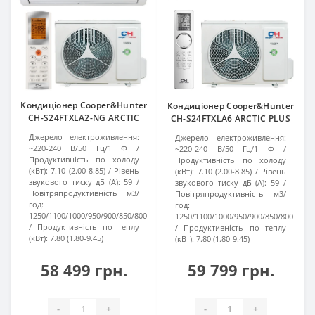
Кондиціонер Cooper&Hunter
Кондиціонер Cooper&Hunter
CH-S24FTXLA2-NG ARCTIC
CH-S24FTXLA6 ARCTIC PLUS
Джерело електроживлення:
Джерело електроживлення:
~220-240 В/50 Гц/1 Ф
~220-240 В/50 Гц/1 Ф
Продуктивність по холоду
Продуктивність по холоду
(кВт):
7.10 (2.00-8.85)
Рівень
(кВт):
7.10 (2.00-8.85)
Рівень
звукового тиску дБ (A):
59
звукового тиску дБ (A):
59
Повітряпродуктивність м3/
Повітряпродуктивність м3/
год:
год:
1250/1100/1000/950/900/850/800
1250/1100/1000/950/900/850/800
Продуктивність по теплу
Продуктивність по теплу
(кВт):
7.80 (1.80-9.45)
(кВт):
7.80 (1.80-9.45)
58 499 грн.
59 799 грн.
-
+
-
+