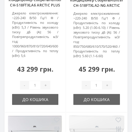
Кондиціонер Cooper&Hunter
CH-S18FTXLA6 ARCTIC PLUS
CH-S18FTXLA2-NG ARCTIC
Джерело електроживлення:
Джерело електроживлення:
~220-240 В/50 Гц/1 Ф
~220-240 В/50 Гц/1 Ф
Продуктивність по холоду
Продуктивність по холоду
(кВт):
5,3
Рівень звукового
(кВт):
5.20 (1.00-6.10)
Рівень
тиску дБ (A):
56
звукового тиску дБ (A):
56
Повітряпродуктивність м3/
Повітряпродуктивність м3/
год:
год:
1000/960/870/810/720/640/600
850/750/680/610/570/520/460
Продуктивність по теплу
Продуктивність по теплу
(кВт):
5,6
(кВт):
5.60 (1.1-6.60)
43 299 грн.
45 299 грн.
-
+
-
+
ДО КОШИКА
ДО КОШИКА